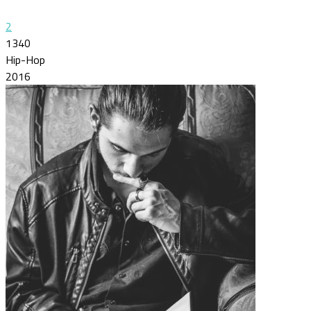
2
1340
Hip-Hop
2016