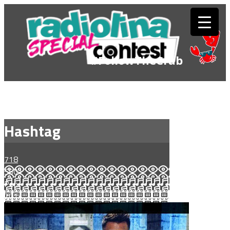
#FollowTheCrab
Hashtag
718
5501
Pop
2014