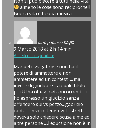
Non si può piacere a tutti nella vita
almeno le cose sono reciproche!!!
Buona vita è buona musica
pino paolessi
says:
9 Marzo 2018 at 2 h 14 min
Accedi per rispondere
Manuel il vs gabriele non ha il
potere di ammettere e non
ammettere ad un contest …..ma
invece di giudicare …a quale titolo
poi ??!!ha offeso dei concorrenti …io
ho espresso un giudizio senza
offendere sul vs pezzo…gabriele
canta con voi e tenetevelo stretto…
doveva solo chiedere scusa a me ed
altre persone ….l educzione non è in