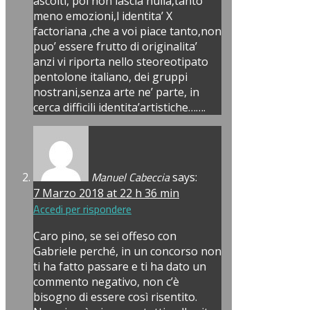
ascolti, poi non lascia nulla,tanto
meno emozioni,l identita’ X
factoriana ,che a voi piace tanto,non
puo’ essere frutto di originalita’
anzi vi riporta nello steoreotipato
pentolone italiano, dei gruppi
nostrani,senza arte ne’ parte, in
cerca difficili identita’artistiche…….
Manuel Cabeccia
says:
7 Marzo 2018 at 22 h 36 min
Accedi per rispondere
Caro pino, se sei offeso con
Gabriele perché, in un concorso non
ti ha fatto passare e ti ha dato un
commento negativo, non c’è
bisogno di essere così risentito.