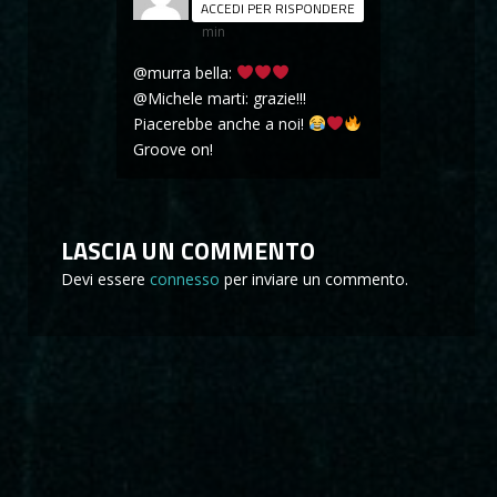
10 Marzo 2018 at 9 h 55
ACCEDI PER RISPONDERE
min
@murra bella:
@Michele marti: grazie!!!
Piacerebbe anche a noi!
Groove on!
LASCIA UN COMMENTO
Devi essere
connesso
per inviare un commento.