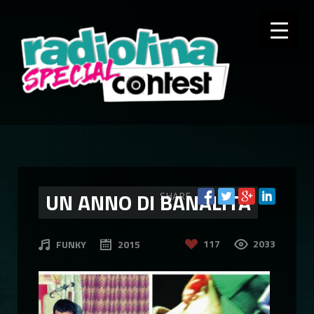
UN ANNO DI BANALITÀ
SHARE
117
2033
FUNKY
2015