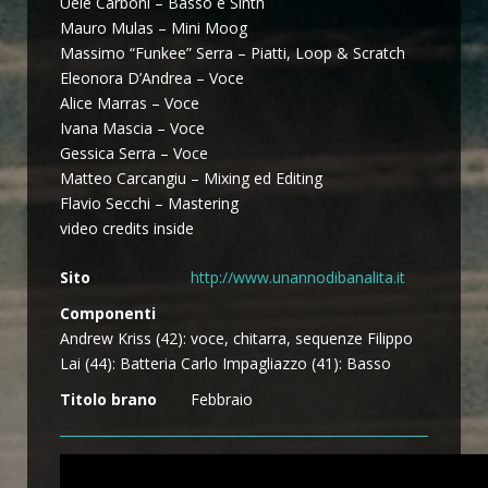
Uele Carboni – Basso e Sinth
Mauro Mulas – Mini Moog
Massimo “Funkee” Serra – Piatti, Loop & Scratch
Eleonora D’Andrea – Voce
Alice Marras – Voce
Ivana Mascia – Voce
Gessica Serra – Voce
Matteo Carcangiu – Mixing ed Editing
Flavio Secchi – Mastering
video credits inside
Sito
http://www.unannodibanalita.it
Componenti
Andrew Kriss (42): voce, chitarra, sequenze Filippo
Lai (44): Batteria Carlo Impagliazzo (41): Basso
Titolo brano
Febbraio