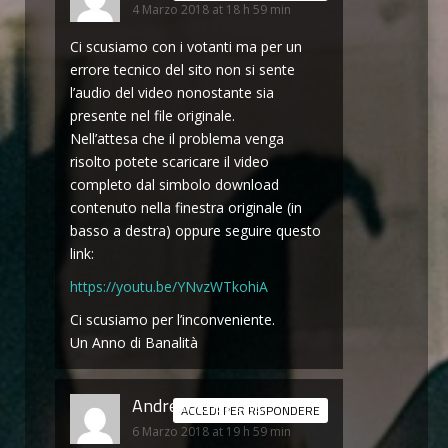
4 Marzo 2018 at 18 h 59 min
Ci scusiamo con i votanti ma per un
errore tecnico del sito non si sente
l’audio del video nonostante sia
presente nel file originale.
Nell’attesa che il problema venga
risolto potete scaricare il video
completo dal simbolo download
contenuto nella finestra originale (in
basso a destra) oppure seguire questo
link:
https://youtu.be/YNvzWTkohiA
Ci scusiamo per l’inconveniente.
Un Anno di Banalità
Andrew kriss
says:
ACCEDI PER RISPONDERE
6 Marzo 2018 at 19 h 59 min