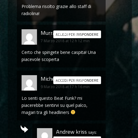
Problema risolto grazie allo staff di
radiolina!
Murra bella
says:
ACCEDI PER RISPONDERE
7 Marzo 2018 at 12 h 12 min
Certo che spingete bene caspita! Una
piacevole scoperta
Michele Martis
says:
ACCEDI PER RISPONDERE
9 Marzo 2018 at 17 h 16 min
Lo senti questo Beat Funk? mi
piacerebbe sentirvi su quel palco,
magari tra gli headliners
Andrew kriss
says: