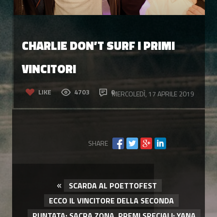
CHARLIE DON’T SURF I PRIMI
VINCITORI
LIKE
4703
0
MERCOLEDÌ, 17 APRILE 2019
SHARE
«
SCARDA AL POETTOFEST
ECCO IL VINCITORE DELLA SECONDA
PUNTATA: SACRA ZONA, PREMI SPECIALI: YANA