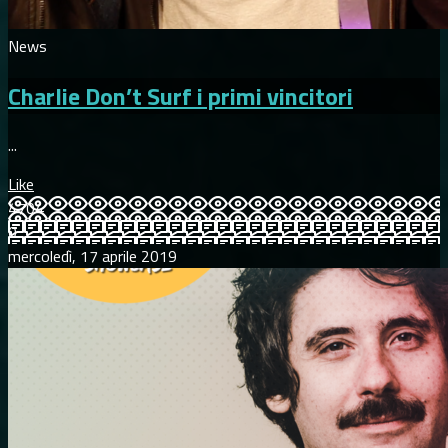
News
Charlie Don’t Surf i primi vincitori
...
Like
4704
0
mercoledì, 17 aprile 2019